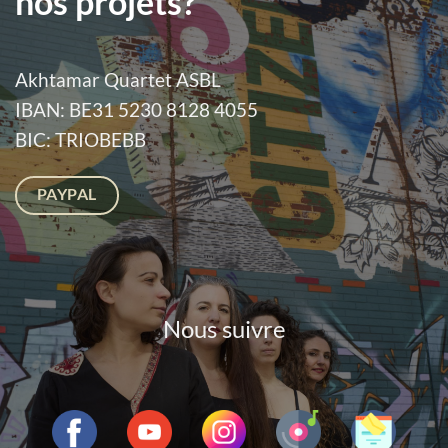
nos projets?
Akhtamar Quartet ASBL
IBAN: BE31 5230 8128 4055
BIC: TRIOBEBB
PAYPAL
Nous suivre