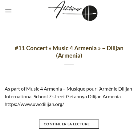
Passer
au
contenu
#11 Concert « Music 4 Armenia » – Dilijan
(Armenia)
As part of Music 4 Armenia – Musique pour l’Arménie Dilijan
International School 7 street Getapnya Dilijan Armenia
https://www.uwcdilijan.org/
CONTINUER LA LECTURE
→