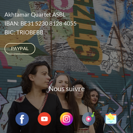
Akhtamar Quartet ASBL
IBAN: BE31 5230 8128 4055
BIC: TRIOBEBB
PAYPAL
Nous suivre